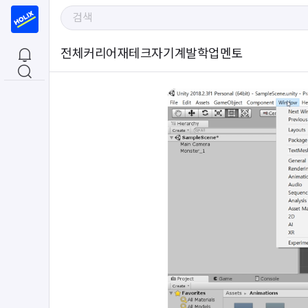
전체
커리어
재테크
자기계발
학업
멘토