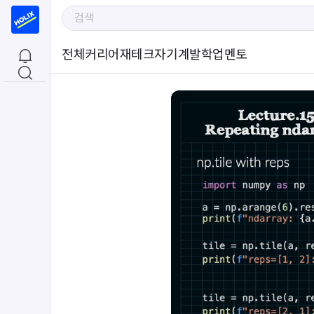
전체
커리어
재테크
자기계발
학업
멘토