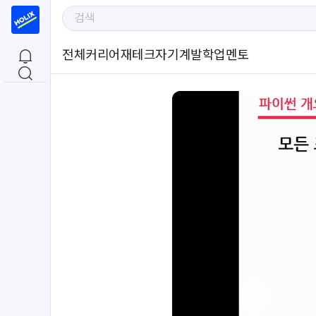
전체
커리어
재테크
자기계발
학업
멘토