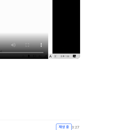
3:27
재생 중