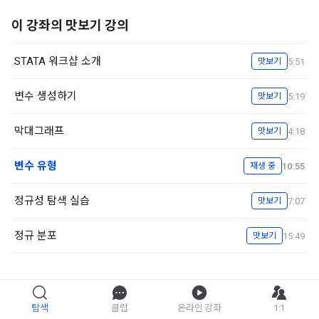
이 강좌의 맛보기 강의
STATA 워크샵 소개
5:51
맛보기
변수 생성하기
5:19
맛보기
막대그래프
4:18
맛보기
변수 유형
10:55
재생 중
정규성 탐색 실습
7:07
맛보기
정규 분포
15:49
맛보기
탐색
초보자를 위한 STATA 통계분석
클럽
온라인 강좌
1:1