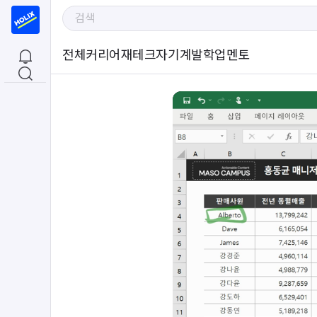
전체
커리어
재테크
자기계발
학업
멘토