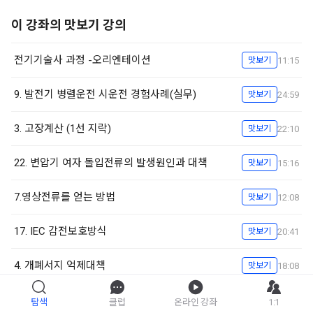
이 강좌의 맛보기 강의
전기기술사 과정 -오리엔테이션
11:15
맛보기
9. 발전기 병렬운전 시운전 경험사례(실무)
24:59
맛보기
3. 고장계산 (1선 지락)
22:10
맛보기
22. 변압기 여자 돌입전류의 발생원인과 대책
15:16
맛보기
7.영상전류를 얻는 방법
12:08
맛보기
17. IEC 감전보호방식
20:41
맛보기
4. 개폐서지 억제대책
18:08
맛보기
13. 전압강하율 등가식 및 벡터도
16:45
맛보기
탐색
클럽
온라인 강좌
1:1