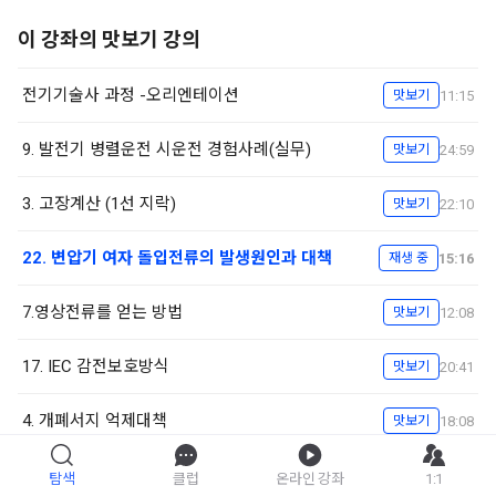
이 강좌의 맛보기 강의
전기기술사 과정 -오리엔테이션
11:15
맛보기
9. 발전기 병렬운전 시운전 경험사례(실무)
24:59
맛보기
3. 고장계산 (1선 지락)
22:10
맛보기
22. 변압기 여자 돌입전류의 발생원인과 대책
15:16
재생 중
7.영상전류를 얻는 방법
12:08
맛보기
17. IEC 감전보호방식
20:41
맛보기
4. 개폐서지 억제대책
18:08
맛보기
13. 전압강하율 등가식 및 벡터도
16:45
맛보기
탐색
클럽
온라인 강좌
1:1