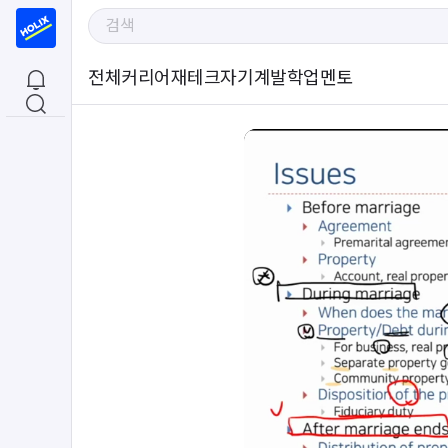
전체
커리어
재테크
자기계발
학업
멘토