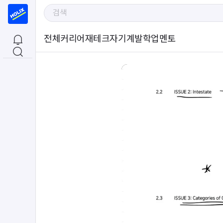
전체
커리어
재테크
자기계발
학업
멘토