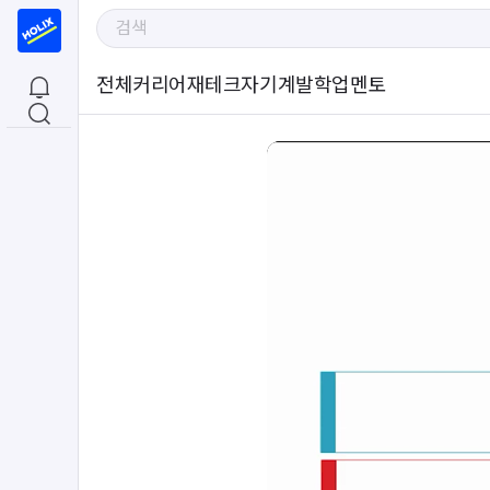
전체
커리어
재테크
자기계발
학업
멘토