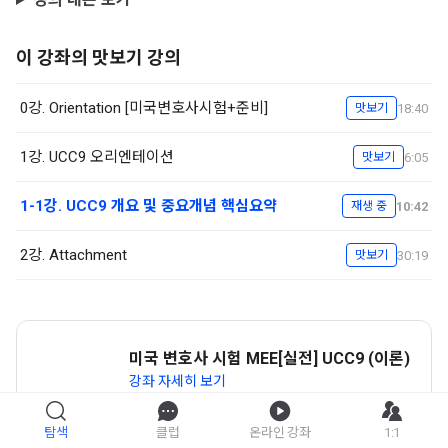
이 강좌의 맛보기 강의
0강. Orientation [미국변호사시험+준비]
18:40
맛보기
1강. UCC9 오리엔테이션
6:05
맛보기
1-1강. UCC9 개요 및 중요개념 핵심요약
10:42
재생 중
2강. Attachment
30:19
맛보기
미국 변호사 시험 MEE[실전] UCC9 (이론)
강좌 자세히 보기
탐색
클럽
온라인 강좌
1:1