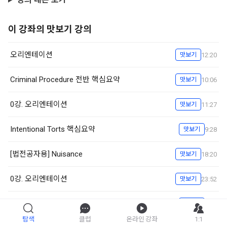
이 강좌의 맛보기 강의
오리엔테이션
12:20
맛보기
Criminal Procedure 전반 핵심요약
10:06
맛보기
0강. 오리엔테이션
11:27
맛보기
Intentional Torts 핵심요약
9:28
맛보기
[법전공자용] Nuisance
18:20
맛보기
0강. 오리엔테이션
23:52
맛보기
4-1강. Fee simple 핵심요약
8:28
맛보기
탐색
클럽
온라인 강좌
1:1