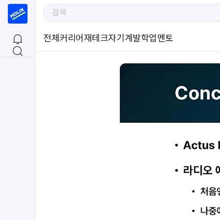
전체
커리어
재테크
자기계발
학업
멘토