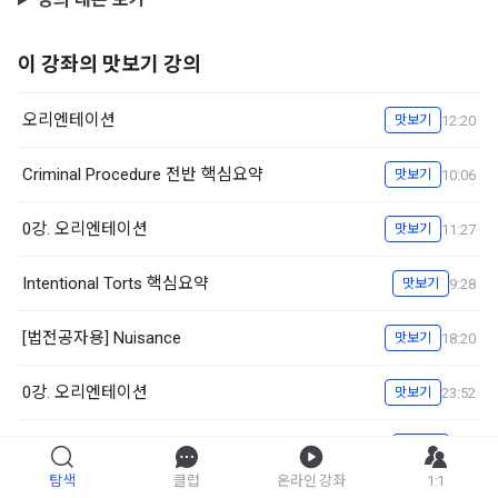
이 강좌의 맛보기 강의
오리엔테이션
12:20
맛보기
Criminal Procedure 전반 핵심요약
10:06
맛보기
0강. 오리엔테이션
11:27
맛보기
Intentional Torts 핵심요약
9:28
맛보기
[법전공자용] Nuisance
18:20
맛보기
0강. 오리엔테이션
23:52
맛보기
4-1강. Fee simple 핵심요약
8:28
맛보기
탐색
클럽
온라인 강좌
1:1