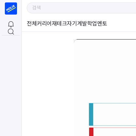
전체
커리어
재테크
자기계발
학업
멘토