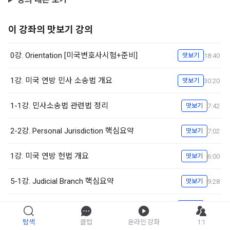
이 강좌의 맛보기 강의
0강. Orientation [미국변호사시험+준비]
18:40
맛보기
1강. 미국 연방 민사 소송법 개요
30:20
맛보기
1-1강. 민사소송법 관련법 정리
7:42
맛보기
2-2강. Personal Jurisdiction 핵심요약
7:02
맛보기
1강. 미국 연방 헌법 개요
6:00
맛보기
5-1강. Judicial Branch 핵심요약
9:28
맛보기
18강. 1st Amendment
39:17
맛보기
탐색
클럽
온라인 강좌
1:1