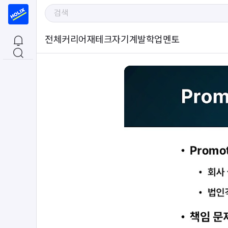
전체
커리어
재테크
자기계발
학업
멘토