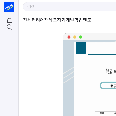
전체
커리어
재테크
자기계발
학업
멘토