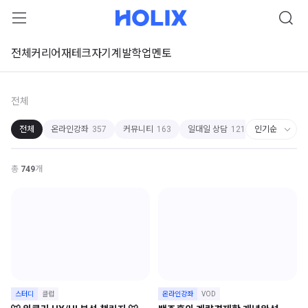
전체
커리어
재테크
자기계발
학업
멘토
전체
전체
온라인강좌
357
커뮤니티
163
일대일 상담
121
스터디
75
총
749
개
스터디
클럽
온라인강좌
VOD