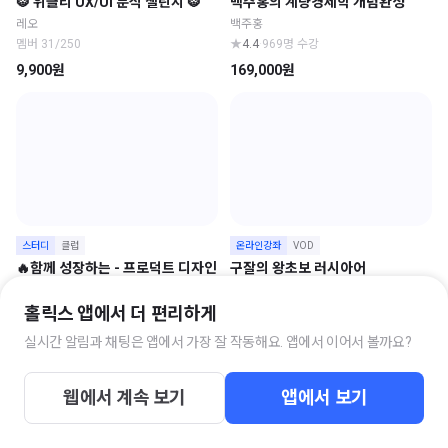
🐯 위클리 UX/UI 분석 챌린지 🐯
백주홍의 계량경제학 개념완성
레오
백주홍
멤버 31/250
★
4.4
·
969명 수강
9,900원
169,000원
스터디
클럽
온라인강좌
VOD
🔥함께 성장하는 - 프로덕트 디자인
구잘의 왕초보 러시아어
스터디
구잘
프로덕트 디자인 스터디 운영자
홀릭스 앱에서 더 편리하게
★
4.7
·
842명 수강
멤버 18/150
75,000원
실시간 알림과 채팅은 앱에서 가장 잘 작동해요. 앱에서 이어서 볼까요?
9,900원
웹에서 계속 보기
앱에서 보기