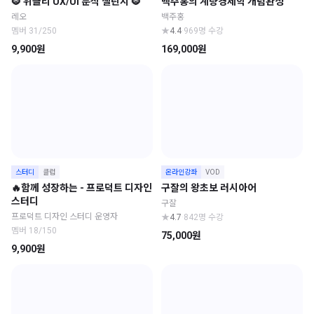
🐯 위클리 UX/UI 분석 챌린지 🐯
백주홍의 계량경제학 개념완성
레오
백주홍
멤버 31/250
★
4.4
·
969명 수강
9,900원
169,000원
스터디
클럽
온라인강좌
VOD
🔥함께 성장하는 - 프로덕트 디자인
구잘의 왕초보 러시아어
스터디
구잘
프로덕트 디자인 스터디 운영자
★
4.7
·
842명 수강
멤버 18/150
75,000원
9,900원