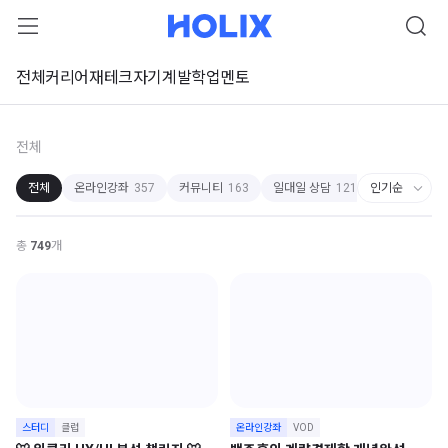
전체
커리어
재테크
자기계발
학업
멘토
전체
전체
온라인강좌
357
커뮤니티
163
일대일 상담
121
스터디
75
총
749
개
스터디
클럽
온라인강좌
VOD