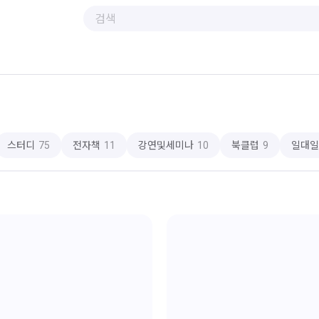
스터디
75
전자책
11
강연및세미나
10
북클럽
9
일대