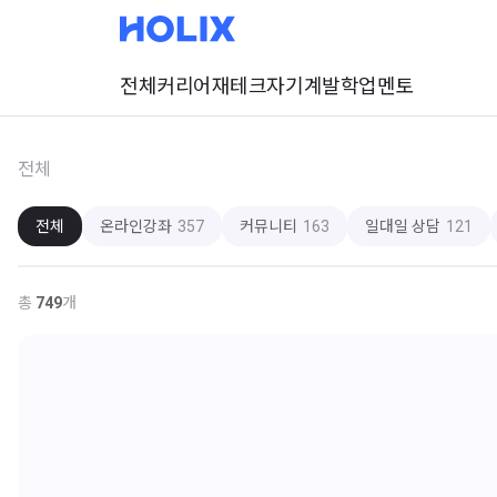
전체
커리어
재테크
자기계발
학업
멘토
전체
전체
온라인강좌
357
커뮤니티
163
일대일 상담
121
총
749
개