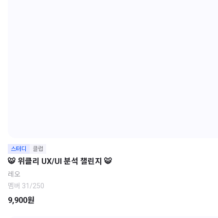
스터디
클럽
🐯 위클리 UX/UI 분석 챌린지 🐯
레오
멤버 31/250
9,900원