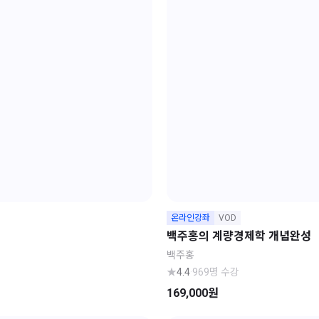
온라인강좌
VOD
백주홍의 계량경제학 개념완성
백주홍
★
4.4
·
969명 수강
169,000원